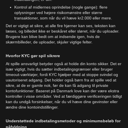
Kontrol af midlernes oprindelse (nogle gange): flere
oplysninger ved højere risikomønstre eller større
transaktioner, som når du vil hæve kr2.000 eller mere.
Det er vigtigt at sikre, at alle fire hjørner kan ses, teksten kan
læses, og billedet ikke er beskåret eller sløret, når du uploader.
Brugere kan blive bedt om at indsende igen, hvis de
skærmbilleder, de uploader, skjuler vigtige felter.
Hvorfor KYC gør spil sikrere
At spille ansvarligt betyder også at holde din konto sikker. Det er
især vigtigt, hvis du sætter indbetalingsgrænser eller bruger
timeout-værktøjer, fordi KYC hjælper med at stoppe svindel og
uautoriseret adgang. Det holder også børn fra at spille ved at
sikre, at de er gamle nok, før de kan få adgang til private
kontofunktioner. Baseret på Danmark love kan der være ekstra
kontroller i visse områder. Ved at færdiggøre verificeringen tidligt
kan du undgå forsinkelser, når du vil hæve dine gevinster eller
ændre dine kontoindstillinger.
Understøttede indbetalingsmetoder og minimumsbeløb for
påfyldning