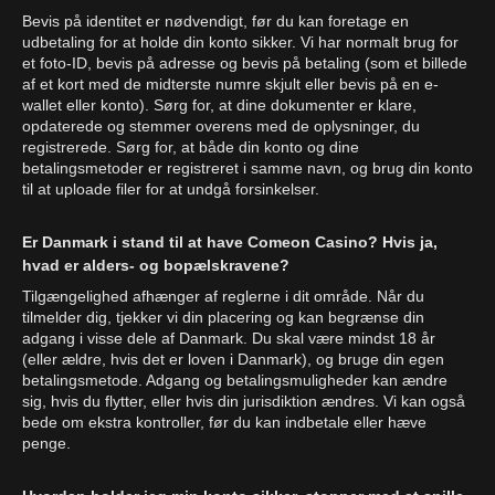
Bevis på identitet er nødvendigt, før du kan foretage en
udbetaling for at holde din konto sikker. Vi har normalt brug for
et foto-ID, bevis på adresse og bevis på betaling (som et billede
af et kort med de midterste numre skjult eller bevis på en e-
wallet eller konto). Sørg for, at dine dokumenter er klare,
opdaterede og stemmer overens med de oplysninger, du
registrerede. Sørg for, at både din konto og dine
betalingsmetoder er registreret i samme navn, og brug din konto
til at uploade filer for at undgå forsinkelser.
Er Danmark i stand til at have Comeon Casino? Hvis ja,
hvad er alders- og bopælskravene?
Tilgængelighed afhænger af reglerne i dit område. Når du
tilmelder dig, tjekker vi din placering og kan begrænse din
adgang i visse dele af Danmark. Du skal være mindst 18 år
(eller ældre, hvis det er loven i Danmark), og bruge din egen
betalingsmetode. Adgang og betalingsmuligheder kan ændre
sig, hvis du flytter, eller hvis din jurisdiktion ændres. Vi kan også
bede om ekstra kontroller, før du kan indbetale eller hæve
penge.