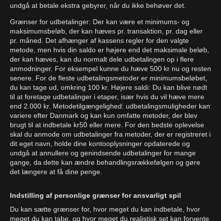
undgå at betale ekstra gebyrer, når du ikke behøver det.
Grænser for udbetalinger: Der kan være et minimums- og
maksimumsbeløb, der kan hæves pr. transaktion, pr. dag eller
pr. måned. Det afhænger af kassens regler for den valgte
metode, men hvis din saldo er højere end det maksimale beløb,
der kan hæves, kan du normalt dele udbetalingen op i flere
anmodninger. For eksempel kunne du hæve 500 kr nu og resten
senere. For de fleste udbetalingsmetoder er minimumsbeløbet,
du kan tage ud, omkring 100 kr. Højere saldi: Du kan blive nødt
til at foretage udbetalinger i etaper, især hvis du vil hæve mere
end 2.000 kr. Metodetilgængelighed: udbetalingsmuligheder kan
variere efter Danmark og kan kun omfatte metoder, der blev
brugt til at indbetale kr50 eller mere. For den bedste oplevelse
skal du anmode om udbetalinger fra metoder, der er registreret i
dit eget navn, holde dine kontooplysninger opdaterede og
undgå at annullere og genindsende udbetalinger for mange
gange, da dette kan ændre behandlingsrækkefølgen og gøre
det længere at få dine penge.
Indstilling af personlige grænser for ansvarligt spil
Du kan sætte grænser for, hvor meget du kan indbetale, hvor
meget du kan tabe, og hvor meget du realistisk set kan forvente