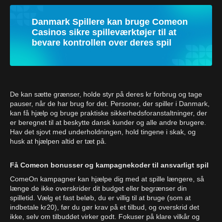
Danmark Spillere kan bruge Comeon
Casinos sikre spilleværktøjer til at
bevare kontrollen over deres spil
De kan sætte grænser, holde styr på deres kr forbrug og tage
pauser, når de har brug for det. Personer, der spiller i Danmark,
kan få hjælp og bruge praktiske sikkerhedsforanstaltninger, der
er beregnet til at beskytte dansk kunder og alle andre brugere.
Hav det sjovt med underholdningen, hold tingene i skak, og
husk at hjælpen altid er tæt på.
Få Comeon bonusser og kampagnekoder til ansvarligt spil
ComeOn kampagner kan hjælpe dig med at spille længere, så
længe de ikke overskrider dit budget eller begrænser din
spilletid. Vælg et fast beløb, du er villig til at bruge (som at
indbetale kr20), før du gør krav på et tilbud, og overskrid det
ikke, selv om tilbuddet virker godt. Fokuser på klare vilkår og