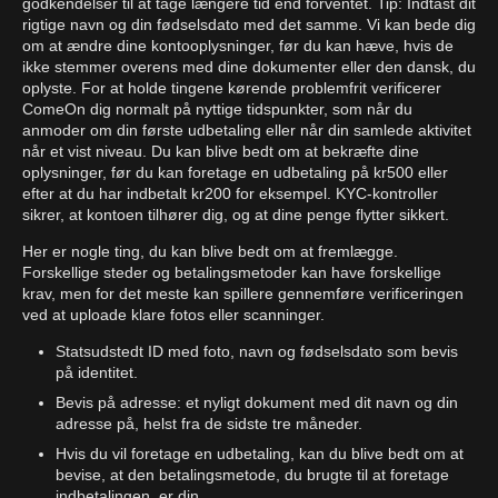
godkendelser til at tage længere tid end forventet. Tip: Indtast dit
rigtige navn og din fødselsdato med det samme. Vi kan bede dig
om at ændre dine kontooplysninger, før du kan hæve, hvis de
ikke stemmer overens med dine dokumenter eller den dansk, du
oplyste. For at holde tingene kørende problemfrit verificerer
ComeOn dig normalt på nyttige tidspunkter, som når du
anmoder om din første udbetaling eller når din samlede aktivitet
når et vist niveau. Du kan blive bedt om at bekræfte dine
oplysninger, før du kan foretage en udbetaling på kr500 eller
efter at du har indbetalt kr200 for eksempel. KYC-kontroller
sikrer, at kontoen tilhører dig, og at dine penge flytter sikkert.
Her er nogle ting, du kan blive bedt om at fremlægge.
Forskellige steder og betalingsmetoder kan have forskellige
krav, men for det meste kan spillere gennemføre verificeringen
ved at uploade klare fotos eller scanninger.
Statsudstedt ID med foto, navn og fødselsdato som bevis
på identitet.
Bevis på adresse: et nyligt dokument med dit navn og din
adresse på, helst fra de sidste tre måneder.
Hvis du vil foretage en udbetaling, kan du blive bedt om at
bevise, at den betalingsmetode, du brugte til at foretage
indbetalingen, er din.