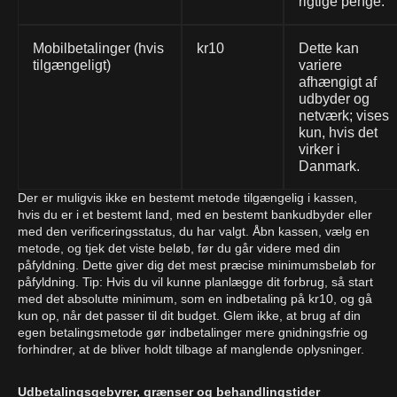
rigtige penge.
Mobilbetalinger (hvis
kr10
Dette kan
tilgængeligt)
variere
afhængigt af
udbyder og
netværk; vises
kun, hvis det
virker i
Danmark.
Der er muligvis ikke en bestemt metode tilgængelig i kassen,
hvis du er i et bestemt land, med en bestemt bankudbyder eller
med den verificeringsstatus, du har valgt. Åbn kassen, vælg en
metode, og tjek det viste beløb, før du går videre med din
påfyldning. Dette giver dig det mest præcise minimumsbeløb for
påfyldning. Tip: Hvis du vil kunne planlægge dit forbrug, så start
med det absolutte minimum, som en indbetaling på kr10, og gå
kun op, når det passer til dit budget. Glem ikke, at brug af din
egen betalingsmetode gør indbetalinger mere gnidningsfrie og
forhindrer, at de bliver holdt tilbage af manglende oplysninger.
Udbetalingsgebyrer, grænser og behandlingstider