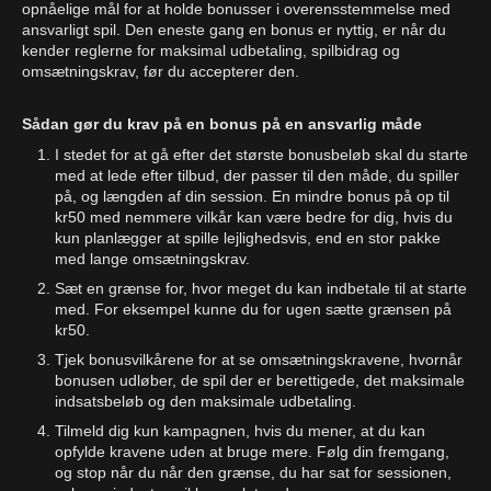
opnåelige mål for at holde bonusser i overensstemmelse med
ansvarligt spil. Den eneste gang en bonus er nyttig, er når du
kender reglerne for maksimal udbetaling, spilbidrag og
omsætningskrav, før du accepterer den.
Sådan gør du krav på en bonus på en ansvarlig måde
I stedet for at gå efter det største bonusbeløb skal du starte
med at lede efter tilbud, der passer til den måde, du spiller
på, og længden af din session. En mindre bonus på op til
kr50 med nemmere vilkår kan være bedre for dig, hvis du
kun planlægger at spille lejlighedsvis, end en stor pakke
med lange omsætningskrav.
Sæt en grænse for, hvor meget du kan indbetale til at starte
med. For eksempel kunne du for ugen sætte grænsen på
kr50.
Tjek bonusvilkårene for at se omsætningskravene, hvornår
bonusen udløber, de spil der er berettigede, det maksimale
indsatsbeløb og den maksimale udbetaling.
Tilmeld dig kun kampagnen, hvis du mener, at du kan
opfylde kravene uden at bruge mere. Følg din fremgang,
og stop når du når den grænse, du har sat for sessionen,