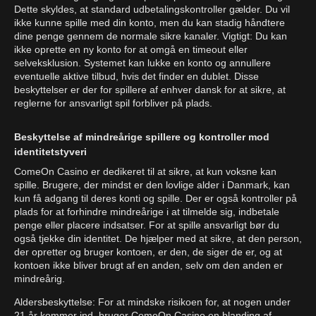
Dette skyldes, at standard udbetalingskontroller gælder. Du vil
ikke kunne spille med din konto, men du kan stadig håndtere
dine penge gennem de normale sikre kanaler. Vigtigt: Du kan
ikke oprette en ny konto for at omgå en timeout eller
selveksklusion. Systemet kan lukke en konto og annullere
eventuelle aktive tilbud, hvis det finder en dublet. Disse
beskyttelser er der for spillere af enhver dansk for at sikre, at
reglerne for ansvarligt spil forbliver på plads.
Beskyttelse af mindreårige spillere og kontroller mod
identitetstyveri
ComeOn Casino er dedikeret til at sikre, at kun voksne kan
spille. Brugere, der mindst er den lovlige alder i Danmark, kan
kun få adgang til deres konti og spille. Der er også kontroller på
plads for at forhindre mindreårige i at tilmelde sig, indbetale
penge eller placere indsatser. For at spille ansvarligt bør du
også tjekke din identitet. De hjælper med at sikre, at den person,
der opretter og bruger kontoen, er den, de siger de er, og at
kontoen ikke bliver brugt af en anden, selv om den anden er
mindreårig.
Aldersbeskyttelse: For at mindske risikoen for, at nogen under
21 år kommer ind, bruger ComeOn Casino en blanding af