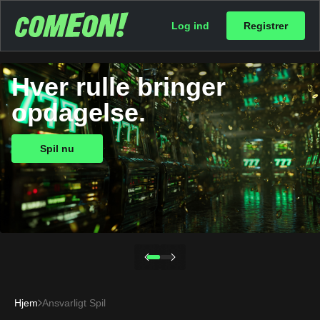
Log ind
Registrer
Hver rulle bringer
opdagelse.
Spil nu
Hjem
Ansvarligt Spil